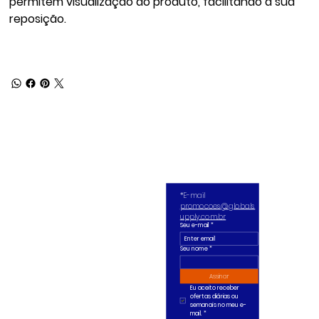
permitem visualização do produto, facilitando a sua
reposição.
*E-mail 
promocoes@globals
upply.com.br
Seu e-mail
*
Seu nome *
Assinar
Eu aceito receber 
ofertas diárias ou 
semanais no meu e-
mail.
*