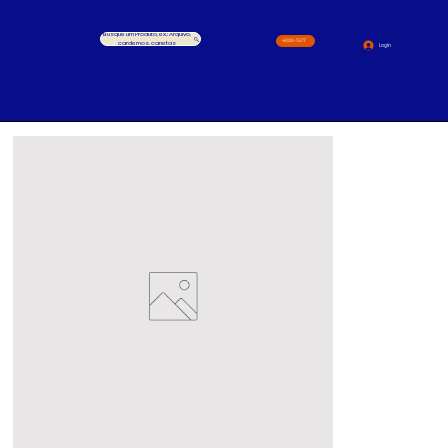
Busque um Produto, ex.: Arquivo,
4000-1517
cardernos, canetas
Login