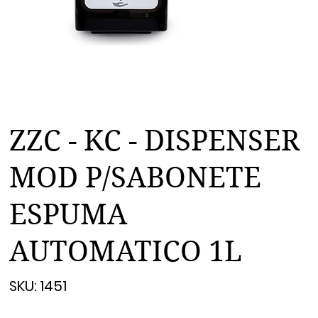
ZZC - KC - DISPENSER
MOD P/SABONETE
ESPUMA
AUTOMATICO 1L
SKU
SKU:
1451
1451