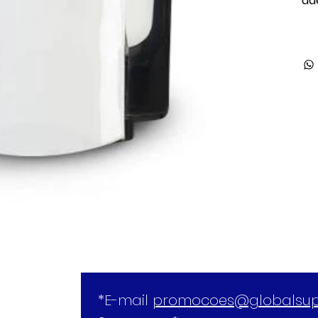
ad
*E-mail 
promocoes@globalsup