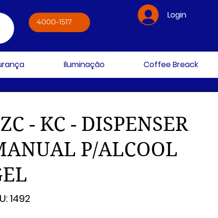
Login
4000-1517
gurança
Iluminação
Coffee Breack
ZC - KC - DISPENSER
MANUAL P/ALCOOL
GEL
SKU
U:
1492
1492