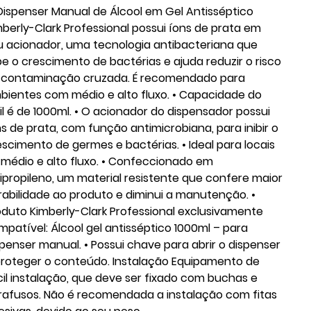
Dispenser Manual de Álcool em Gel Antisséptico
mberly-Clark Professional possui íons de prata em
u acionador, uma tecnologia antibacteriana que
ibe o crescimento de bactérias e ajuda reduzir o risco
 contaminação cruzada. É recomendado para
bientes com médio e alto fluxo. • Capacidade do
fil é de 1000ml. • O acionador do dispensador possui
ns de prata, com função antimicrobiana, para inibir o
escimento de germes e bactérias. • Ideal para locais
 médio e alto fluxo. • Confeccionado em
lipropileno, um material resistente que confere maior
rabilidade ao produto e diminui a manutenção. •
oduto Kimberly-Clark Professional exclusivamente
mpatível: Álcool gel antisséptico 1000ml – para
spenser manual. • Possui chave para abrir o dispenser
proteger o conteúdo. Instalação Equipamento de
cil instalação, que deve ser fixado com buchas e
rafusos. Não é recomendada a instalação com fitas