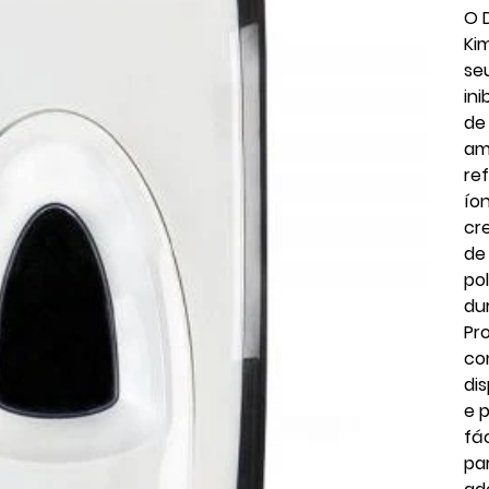
O 
Ki
se
in
de
am
re
ío
cr
de
po
du
Pr
co
di
e 
fá
pa