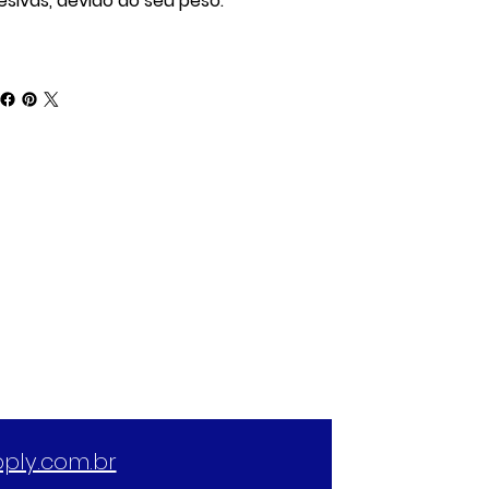
esivas, devido ao seu peso.
ply.com.br