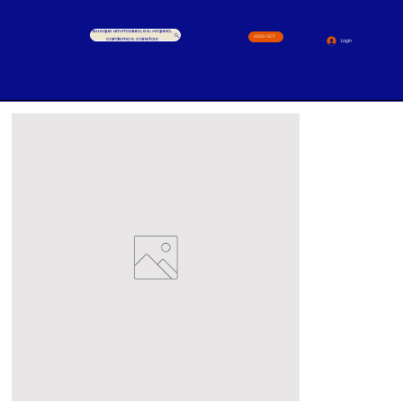
Busque um Produto, ex.: Arquivo,
4000-1517
cardernos, canetas
Login