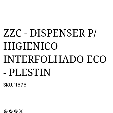
ZZC - DISPENSER P/
HIGIENICO
INTERFOLHADO ECO
- PLESTIN
SKU
SKU:
11575
11575