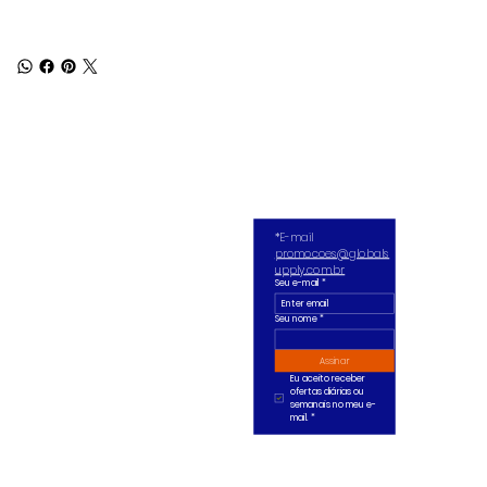
*E-mail 
promocoes@globals
upply.com.br
Seu e-mail
*
Seu nome *
Assinar
Eu aceito receber 
ofertas diárias ou 
semanais no meu e-
mail.
*