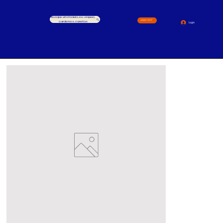
Busque um Produto, ex.: Arquivo,
4000-1517
cardernos, canetas
Login