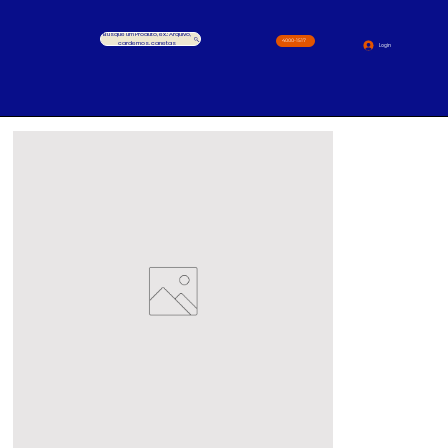
Busque um Produto, ex.: Arquivo,
4000-1517
cardernos, canetas
Login