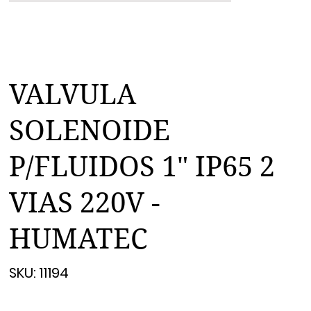
VALVULA
SOLENOIDE
P/FLUIDOS 1" IP65 2
VIAS 220V -
HUMATEC
SKU
SKU:
11194
11194