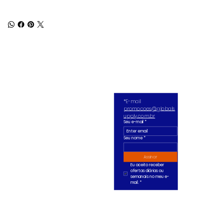
*E-mail 
promocoes@globals
upply.com.br
Seu e-mail
*
Seu nome *
Assinar
Eu aceito receber 
ofertas diárias ou 
semanais no meu e-
mail.
*