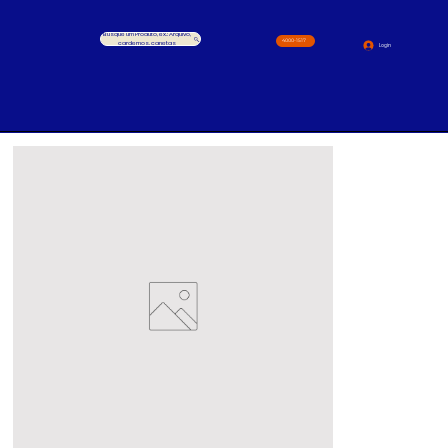
Busque um Produto, ex.: Arquivo,
4000-1517
cardernos, canetas
Login