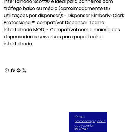
Interfolhado Scott® é ideal para banheiros com
tráfego baixo ou médio (aproximadamente 85
utilizações por dispenser); - Dispenser Kimberly-Clark
Professional™ compatível: Dispenser Toalha
Interfolhada MOD; - Compatível com a maioria dos
dispensadores universais para papel toalha
interfolhado.
*E-mail 
promocoes@globals
upply.com.br
Seu e-mail
*