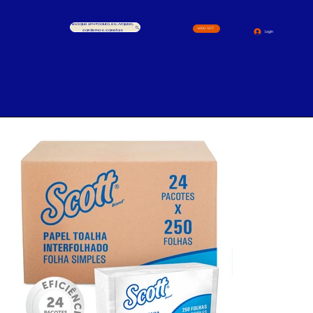
Busque um Produto, ex.: Arquivo,
4000-1517
cardernos, canetas
Login