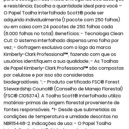
e resistência. Escolha a quantidade ideal para você –
O Papel Toalha Interfolhado Scott® pode ser
adquirido individualmente (1 pacote com 250 folhas)
ou em caixa com 24 pacotes de 250 folhas cada
(6.000 folhas no total). Benefícios: - Tecnologia Clean
Cut: O sistema interfolhado dispensa uma folha por
vez; - Gofragem exclusiva com o logo da marca
Kimberly-Clark Professional™, fazendo com que os
usuários identifiquem a sua qualidade; - As Toalhas
de Papel Kimberly-Clark Professional™ são compostas
por celulose e por isso são consideradas
biodegradáveis. ¹; - Produto certificado FSC® Forest
Stewardship Council® (Conselho de Manejo Florestal)
(FSC® C105374). A Toalha Scott® Interfolhada utiliza
matérias-primas de origem florestal proveniente de
fontes responsáveis. *1- Desde que submetidas as
condições de temperatura e umidade descritas na
NBR15448-2. Indicações de uso: - O Papel Toalha