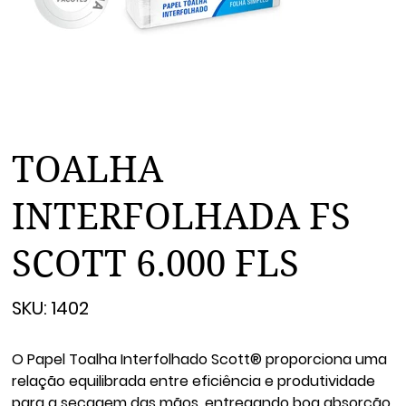
TOALHA
INTERFOLHADA FS
SCOTT 6.000 FLS
SKU
SKU:
1402
1402
O Papel Toalha Interfolhado Scott® proporciona uma
relação equilibrada entre eficiência e produtividade
para a secagem das mãos, entregando boa absorção