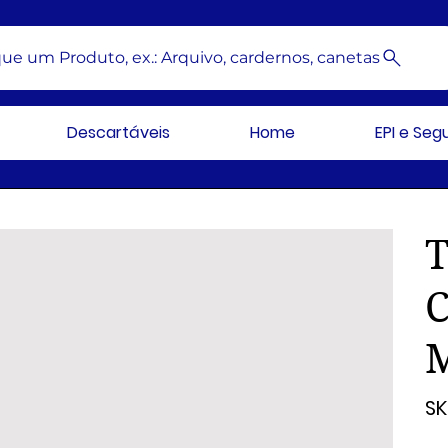
ue um Produto, ex.: Arquivo, cardernos, canetas
Descartáveis
Home
EPI e Se
C
SK