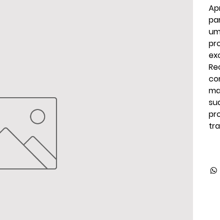
Ap
pa
um
pr
ex
Re
co
ma
su
pr
tr