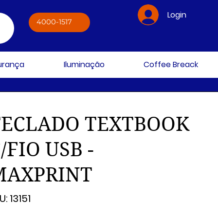
Login
4000-1517
gurança
Iluminação
Coffee Breack
TECLADO TEXTBOOK
/FIO USB -
MAXPRINT
SKU
U:
13151
13151