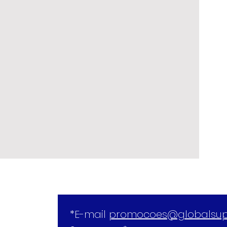
*E-mail 
promocoes@globalsup