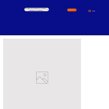
Busque um Produto, ex.: Arquivo,
4000-1517
cardernos, canetas
Login