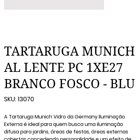
TARTARUGA MUNICH
AL LENTE PC 1XE27
BRANCO FOSCO - BLU
SKU
SKU:
13070
13070
A Tartaruga Munich Vidro da Germany Iluminação
Externa é ideal para quem busca uma iluminação
difusa para jardins, áreas de festas, áreas externas
cobertas concedendo personalidade e um efeito de