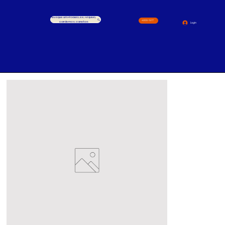
Busque um Produto, ex.: Arquivo,
4000-1517
cardernos, canetas
Login