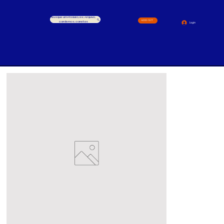
Busque um Produto, ex.: Arquivo,
4000-1517
cardernos, canetas
Login