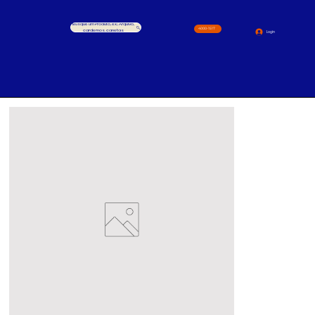
Busque um Produto, ex.: Arquivo,
4000-1517
cardernos, canetas
Login