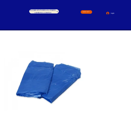
Busque um Produto, ex.: Arquivo,
4000-1517
cardernos, canetas
Login