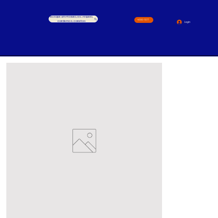
Busque um Produto, ex.: Arquivo,
4000-1517
cardernos, canetas
Login