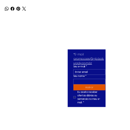
*E-mail 
promocoes@globals
upply.com.br
Seu e-mail
*
Seu nome *
Assinar
Eu aceito receber 
ofertas diárias ou 
semanais no meu e-
mail.
*