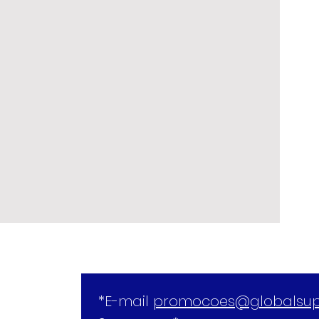
*E-mail 
promocoes@globalsup