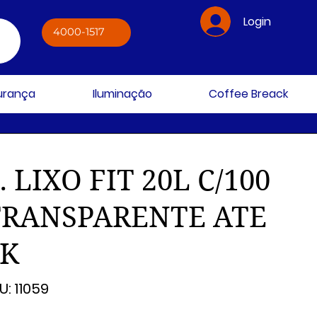
Login
4000-1517
gurança
Iluminação
Coffee Breack
. LIXO FIT 20L C/100
TRANSPARENTE ATE
4K
SKU
U:
11059
11059