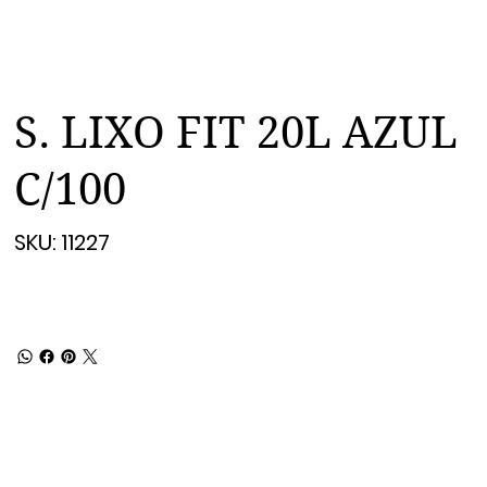
S. LIXO FIT 20L AZUL
C/100
SKU
SKU:
11227
11227