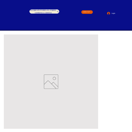
Busque um Produto, ex.: Arquivo,
4000-1517
cardernos, canetas
Login