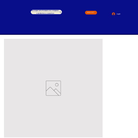
Busque um Produto, ex.: Arquivo,
4000-1517
cardernos, canetas
Login