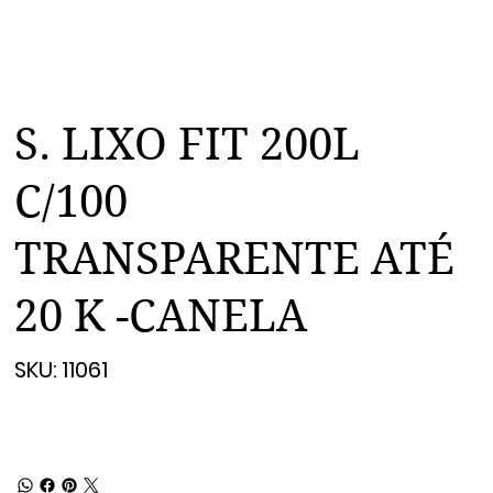
S. LIXO FIT 200L
C/100
TRANSPARENTE ATÉ
20 K -CANELA
SKU
SKU:
11061
11061