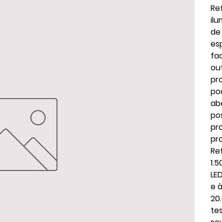
Re
il
de
es
fa
ou
pr
po
ab
po
pr
pr
Re
1.
LE
e â
20.
te