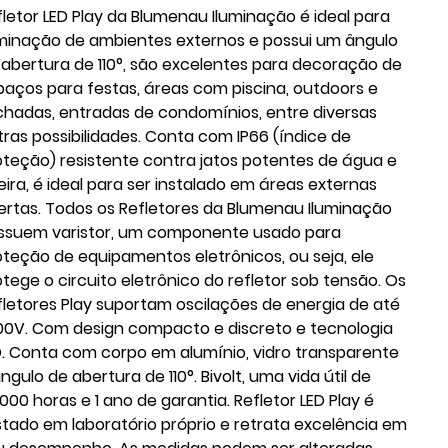
fletor LED Play da Blumenau Iluminação é ideal para
uminação de ambientes externos e possui um ângulo
 abertura de 110°, são excelentes para decoração de
paços para festas, áreas com piscina, outdoors e
chadas, entradas de condomínios, entre diversas
tras possibilidades. Conta com IP66 (índice de
oteção) resistente contra jatos potentes de água e
eira, é ideal para ser instalado em áreas externas
ertas. Todos os Refletores da Blumenau Iluminação
ssuem varistor, um componente usado para
oteção de equipamentos eletrônicos, ou seja, ele
otege o circuito eletrônico do refletor sob tensão. Os
fletores Play suportam oscilações de energia de até
500V. Com design compacto e discreto e tecnologia
D. Conta com corpo em alumínio, vidro transparente
ngulo de abertura de 110°. Bivolt, uma vida útil de
000 horas e 1 ano de garantia. Refletor LED Play é
stado em laboratório próprio e retrata excelência em