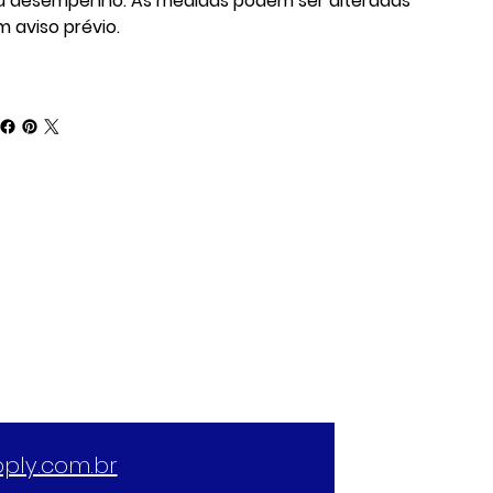
u desempenho. As medidas podem ser alteradas
m aviso prévio.
ply.com.br