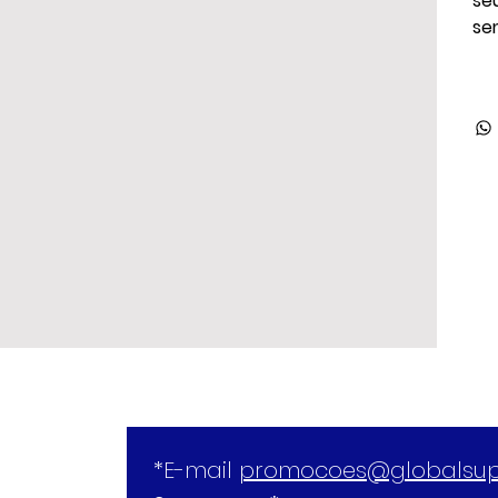
se
se
*E-mail 
promocoes@globalsup