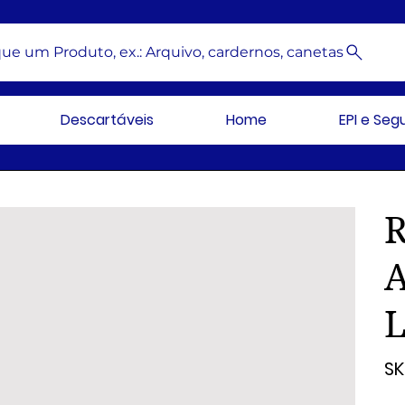
ue um Produto, ex.: Arquivo, cardernos, canetas
Descartáveis
Home
EPI e Se
L
SK