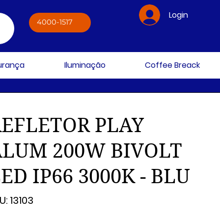
Login
4000-1517
gurança
Iluminação
Coffee Breack
REFLETOR PLAY
ALUM 200W BIVOLT
ED IP66 3000K - BLU
SKU
U:
13103
13103