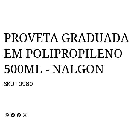
PROVETA GRADUADA
EM POLIPROPILENO
500ML - NALGON
SKU
SKU:
10980
10980