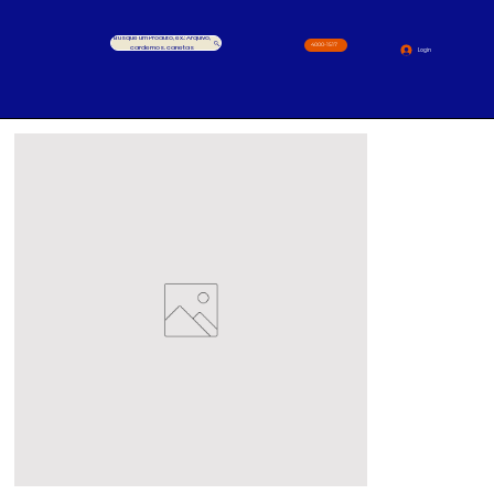
Busque um Produto, ex.: Arquivo,
4000-1517
cardernos, canetas
Login