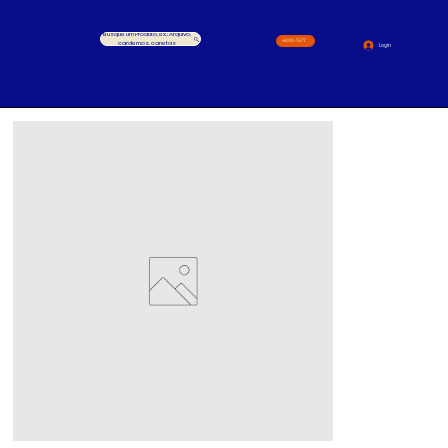
Busque um Produto, ex.: Arquivo,
4000-1517
cardernos, canetas
Login