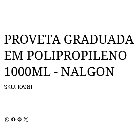
PROVETA GRADUADA
EM POLIPROPILENO
1000ML - NALGON
SKU
SKU:
10981
10981