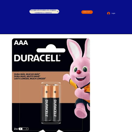
Busque um Produto, ex.: Arquivo,
4000-1517
cardernos, canetas
Login