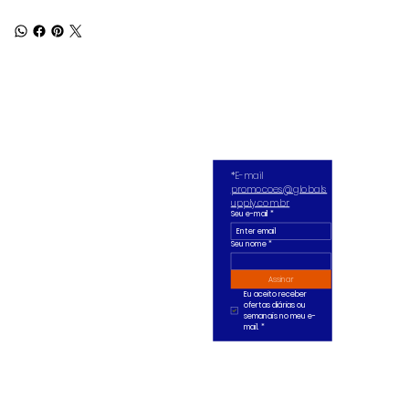
*E-mail 
promocoes@globals
upply.com.br
Seu e-mail
*
Seu nome *
Assinar
Eu aceito receber 
ofertas diárias ou 
semanais no meu e-
mail.
*