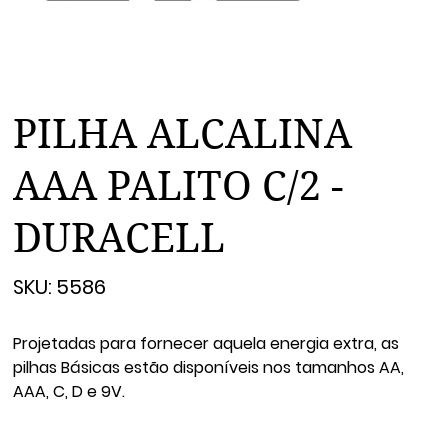
PILHA ALCALINA
AAA PALITO C/2 -
DURACELL
SKU
SKU:
5586
5586
Projetadas para fornecer aquela energia extra, as
pilhas Básicas estão disponíveis nos tamanhos AA,
AAA, C, D e 9V.