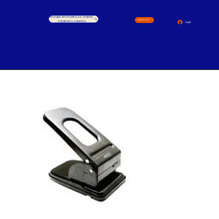
Busque um Produto, ex.: Arquivo,
4000-1517
cardernos, canetas
Login