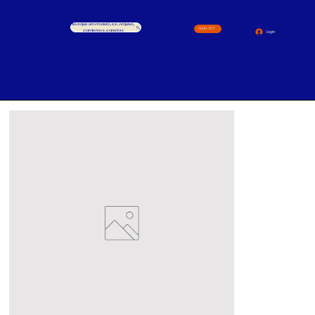
Busque um Produto, ex.: Arquivo,
4000-1517
cardernos, canetas
Login