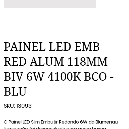
PAINEL LED EMB
RED ALUM 118MM
BIV 6W 4100K BCO -
BLU
SKU
SKU:
13093
13093
O Painel LED Slim Embutir Redondo 6W da Blumenau
Iluminação foi desenvolvido para quem busca