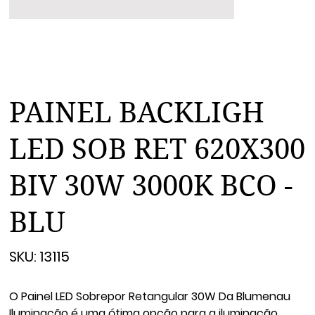
PAINEL BACKLIGH
LED SOB RET 620X300
BIV 30W 3000K BCO -
BLU
SKU
SKU:
13115
13115
O Painel LED Sobrepor Retangular 30W Da Blumenau
Iluminação é uma ótima opção para a iluminação