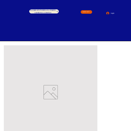
Busque um Produto, ex.: Arquivo,
4000-1517
cardernos, canetas
Login