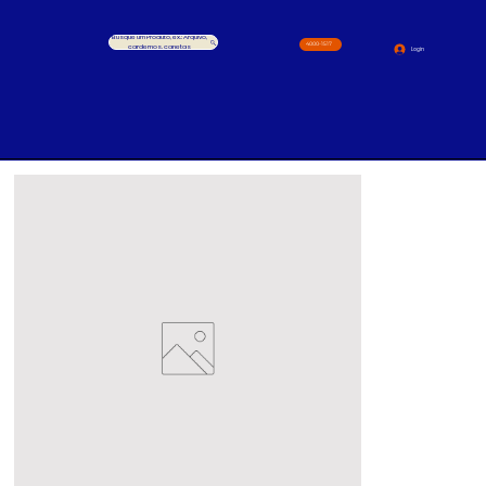
Busque um Produto, ex.: Arquivo,
4000-1517
cardernos, canetas
Login