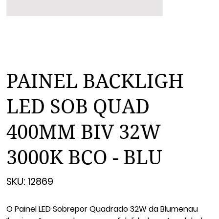
PAINEL BACKLIGH
LED SOB QUAD
400MM BIV 32W
3000K BCO - BLU
SKU
SKU:
12869
12869
O Painel LED Sobrepor Quadrado 32W da Blumenau