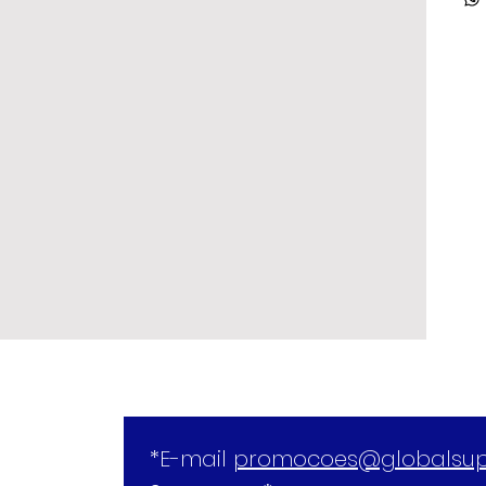
*E-mail 
promocoes@globalsup