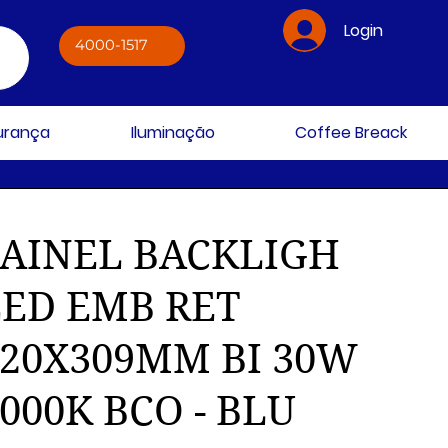
Login
4000-1517
gurança
Iluminação
Coffee Breack
PAINEL BACKLIGH
LED EMB RET
620X309MM BI 30W
000K BCO - BLU