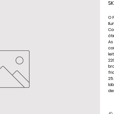
SK
O 
Il
Co
ót
As
co
le
22
br
fri
25
la
de