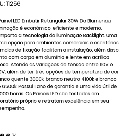
SKU
U:
11256
11256
Painel LED Embutir Retangular 30W Da Blumenau
uminação é econômico, eficiente e moderno.
mporta a tecnologia da iluminação Backlight. Uma
ima opção para ambientes comerciais e escritórios.
 molas de fixação facilitam a instalação, além disso,
nta com corpo em alumínio e lente em acrílico
itoso. Atende as variações de tensão entre 110V e
0V, além de ter três opções de temperatura de cor
anco quente 3000k, branco neutro 4100k e branco
o 6500k. Possui 1 ano de garantia e uma vida útil de
.000 horas. Os Painéis LED são testados em
boratório próprio e retratam excelência em seu
sempenho.