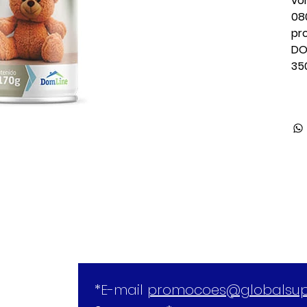
vô
08
pr
DO
35
*E-mail 
promocoes@globalsup