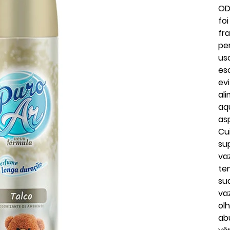
OD
fo
fr
pe
us
es
evi
al
aq
as
Cu
su
va
te
su
va
ol
ab