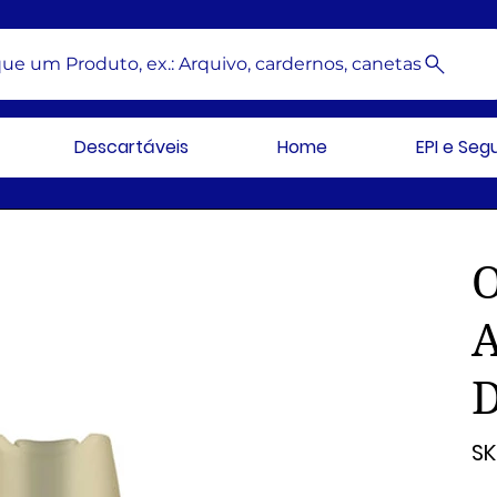
ue um Produto, ex.: Arquivo, cardernos, canetas
Descartáveis
Home
EPI e Se
A
SK