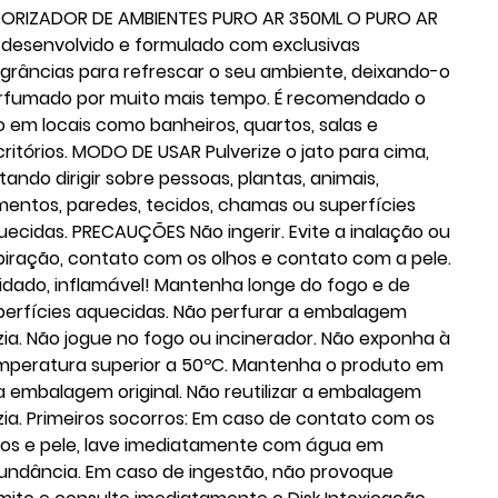
ORIZADOR DE AMBIENTES PURO AR 350ML O PURO AR
i desenvolvido e formulado com exclusivas
agrâncias para refrescar o seu ambiente, deixando-o
rfumado por muito mais tempo. É recomendado o
o em locais como banheiros, quartos, salas e
critórios. MODO DE USAR Pulverize o jato para cima,
tando dirigir sobre pessoas, plantas, animais,
imentos, paredes, tecidos, chamas ou superfícies
uecidas. PRECAUÇÕES Não ingerir. Evite a inalação ou
piração, contato com os olhos e contato com a pele.
idado, inflamável! Mantenha longe do fogo e de
perfícies aquecidas. Não perfurar a embalagem
zia. Não jogue no fogo ou incinerador. Não exponha à
mperatura superior a 50ºC. Mantenha o produto em
a embalagem original. Não reutilizar a embalagem
zia. Primeiros socorros: Em caso de contato com os
hos e pele, lave imediatamente com água em
undância. Em caso de ingestão, não provoque