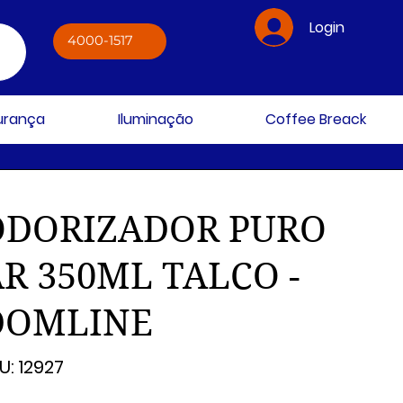
Login
4000-1517
gurança
Iluminação
Coffee Breack
ODORIZADOR PURO
R 350ML TALCO -
DOMLINE
SKU
U:
12927
12927