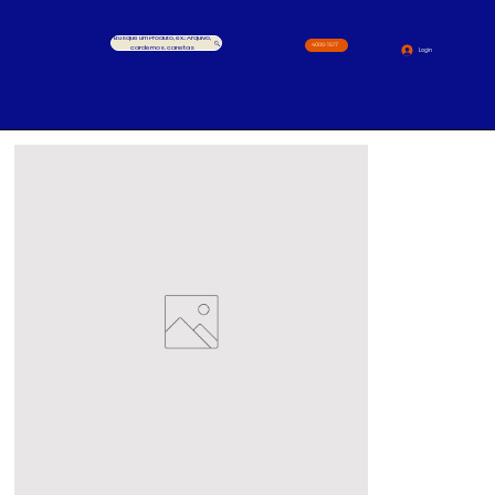
Busque um Produto, ex.: Arquivo,
4000-1517
cardernos, canetas
Login