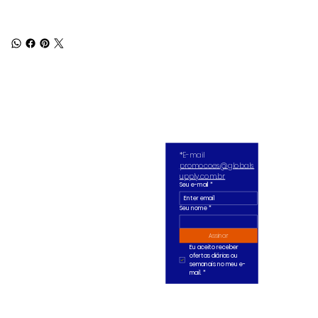
*E-mail 
promocoes@globals
upply.com.br
Seu e-mail
*
Seu nome *
Assinar
Eu aceito receber 
ofertas diárias ou 
semanais no meu e-
mail.
*