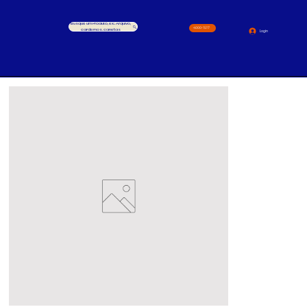
Busque um Produto, ex.: Arquivo,
4000-1517
cardernos, canetas
Login