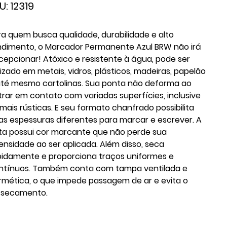
SKU
U:
12319
12319
ra quem busca qualidade, durabilidade e alto
ndimento, o Marcador Permanente Azul BRW não irá
cepcionar! Atóxico e resistente à água, pode ser
ilizado em metais, vidros, plásticos, madeiras, papelão
até mesmo cartolinas. Sua ponta não deforma ao
trar em contato com variadas superfícies, inclusive
 mais rústicas. E seu formato chanfrado possibilita
as espessuras diferentes para marcar e escrever. A
nta possui cor marcante que não perde sua
tensidade ao ser aplicada. Além disso, seca
pidamente e proporciona traços uniformes e
ntínuos. Também conta com tampa ventilada e
rmética, o que impede passagem de ar e evita o
ssecamento.