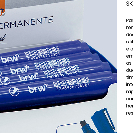
SK
Pa
re
de
ut
e 
en
as
du
ti
in
ra
co
he
re