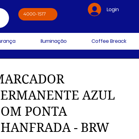
Login
4000-1517
gurança
Iluminação
Coffee Breack
MARCADOR
PERMANENTE AZUL
COM PONTA
CHANFRADA - BRW