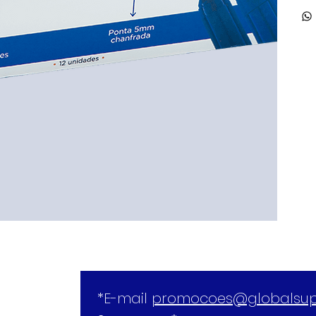
*E-mail 
promocoes@globalsup