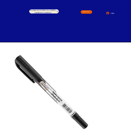
Busque um Produto, ex.: Arquivo,
4000-1517
cardernos, canetas
Login