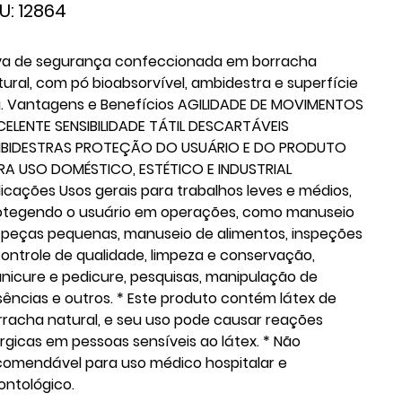
SKU
U:
12864
12864
va de segurança confeccionada em borracha
tural, com pó bioabsorvível, ambidestra e superfície
sa. Vantagens e Benefícios AGILIDADE DE MOVIMENTOS
CELENTE SENSIBILIDADE TÁTIL DESCARTÁVEIS
BIDESTRAS PROTEÇÃO DO USUÁRIO E DO PRODUTO
RA USO DOMÉSTICO, ESTÉTICO E INDUSTRIAL
licações Usos gerais para trabalhos leves e médios,
otegendo o usuário em operações, como manuseio
 peças pequenas, manuseio de alimentos, inspeções
controle de qualidade, limpeza e conservação,
nicure e pedicure, pesquisas, manipulação de
sências e outros. * Este produto contém látex de
rracha natural, e seu uso pode causar reações
érgicas em pessoas sensíveis ao látex. * Não
comendável para uso médico hospitalar e
ontológico.