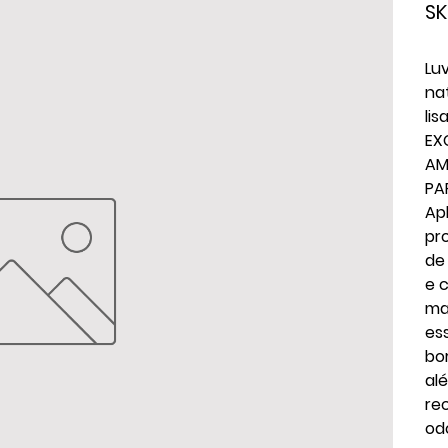
SK
Lu
na
li
EX
AM
PA
Ap
pr
de
e 
ma
es
bo
al
re
od