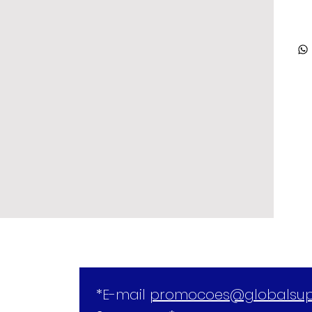
*E-mail 
promocoes@globalsup