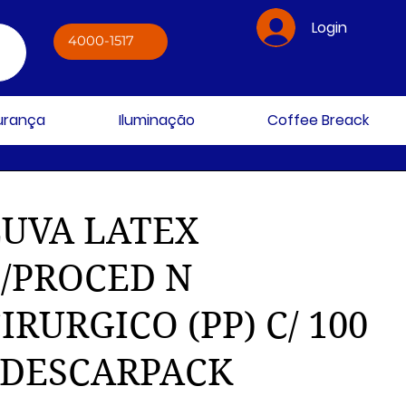
Login
4000-1517
gurança
Iluminação
Coffee Breack
LUVA LATEX
P/PROCED N
IRURGICO (PP) C/ 100
- DESCARPACK