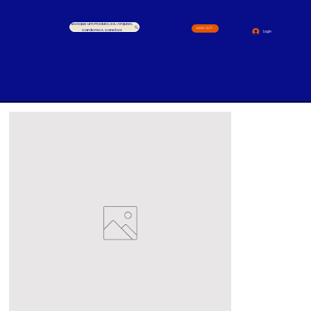
Busque um Produto, ex.: Arquivo,
4000-1517
cardernos, canetas
Login