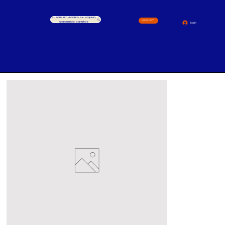
Busque um Produto, ex.: Arquivo,
4000-1517
cardernos, canetas
Login