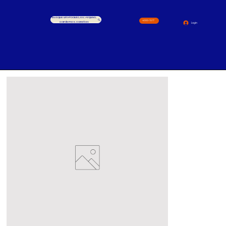
Busque um Produto, ex.: Arquivo,
4000-1517
cardernos, canetas
Login