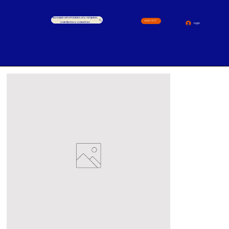
Busque um Produto, ex.: Arquivo,
4000-1517
cardernos, canetas
Login