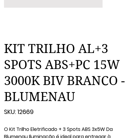
KIT TRILHO AL+3
SPOTS ABS+PC 15W
3000K BIV BRANCO -
BLUMENAU
SKU
SKU:
12669
12669
O Kit Trilho Eletrificado + 3 Spots ABS 3x5W Da
Blumenau Iluminação é ideal para entregar à