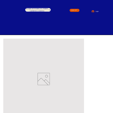
Busque um Produto, ex.: Arquivo,
4000-1517
cardernos, canetas
Login