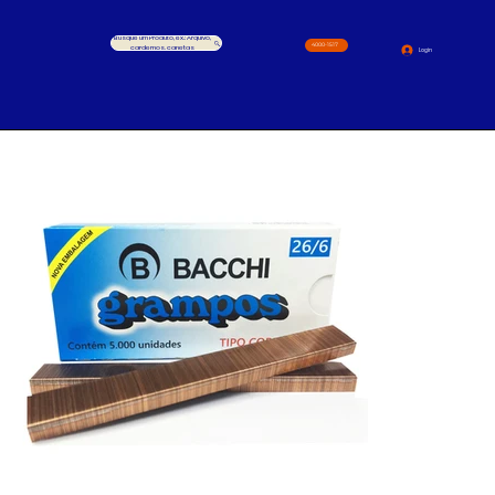
Busque um Produto, ex.: Arquivo,
4000-1517
cardernos, canetas
Login