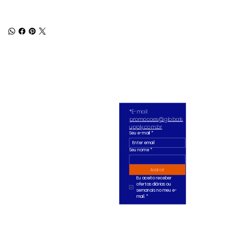
*E-mail 
promocoes@globals
upply.com.br
Seu e-mail
*
Seu nome *
Assinar
Eu aceito receber 
ofertas diárias ou 
semanais no meu e-
mail.
*