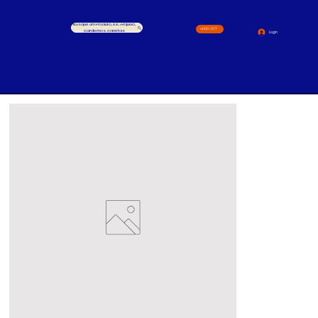
Busque um Produto, ex.: Arquivo,
4000-1517
cardernos, canetas
Login