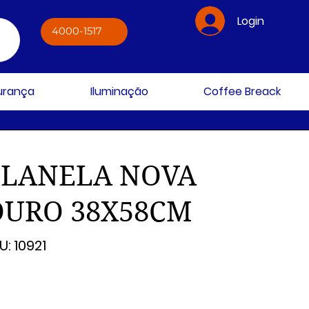
Login
4000-1517
gurança
Iluminação
Coffee Breack
FLANELA NOVA
OURO 38X58CM
SKU
U:
10921
10921