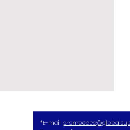
*E-mail 
promocoes@globalsup