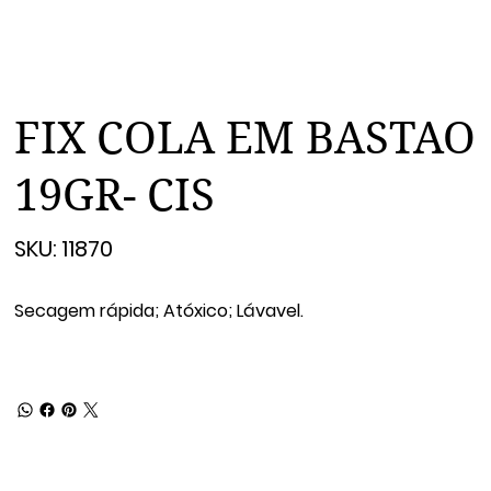
FIX COLA EM BASTAO
19GR- CIS
SKU
SKU:
11870
11870
Secagem rápida; Atóxico; Lávavel.