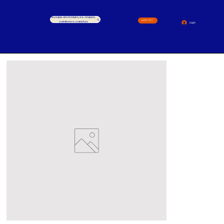
Busque um Produto, ex.: Arquivo,
4000-1517
cardernos, canetas
Login