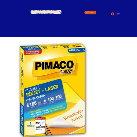
Busque um Produto, ex.: Arquivo,
4000-1517
cardernos, canetas
Login