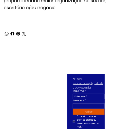
proporcionando maior organização no seu lar,
escritório e/ou negócio.
*E-mail 
promocoes@globals
upply.com.br
Seu e-mail
*
Seu nome *
Assinar
Eu aceito receber 
ofertas diárias ou 
semanais no meu e-
mail.
*