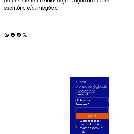
proporcionando maior organização no seu lar,
escritório e/ou negócio.
*E-mail 
promocoes@globals
upply.com.br
Seu e-mail
*
Seu nome *
Assinar
Eu aceito receber 
ofertas diárias ou 
semanais no meu e-
mail.
*