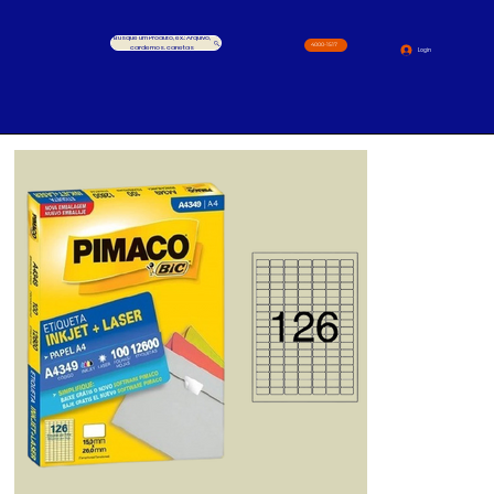
Busque um Produto, ex.: Arquivo,
4000-1517
cardernos, canetas
Login