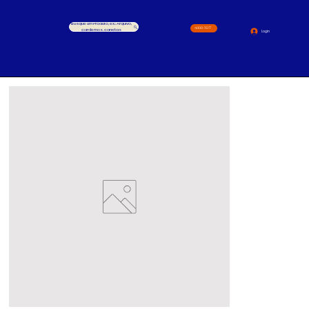
Busque um Produto, ex.: Arquivo,
4000-1517
cardernos, canetas
Login