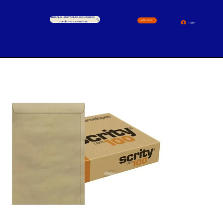
Busque um Produto, ex.: Arquivo,
4000-1517
cardernos, canetas
Login