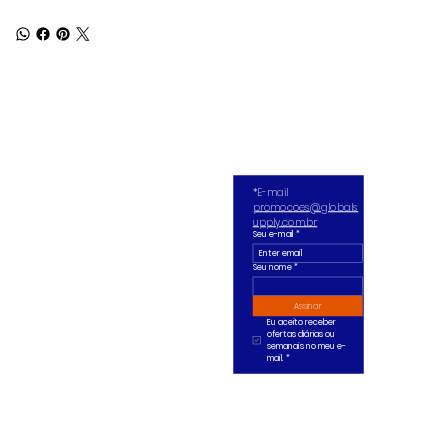
*E-mail 
promocoes@globals
upply.com.br
Seu e-mail
*
Seu nome *
Assinar
Eu aceito receber 
ofertas diárias ou 
semanais no meu e-
mail.
*