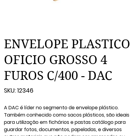
ENVELOPE PLASTICO
OFICIO GROSSO 4
FUROS C/400 - DAC
SKU
SKU:
12346
12346
A DAC é líder no segmento de envelope plástico.
Também conhecido como sacos plásticos, são ideais
para utilização em fichários e pastas catálogo para
guardar fotos, documentos, papeladas, e diversos