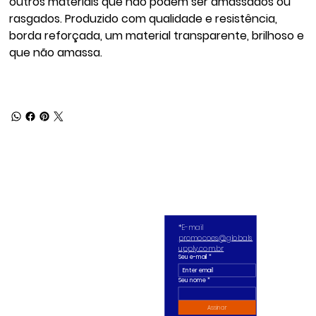
outros materiais que não podem ser amassados ou
rasgados. Produzido com qualidade e resistência,
borda reforçada, um material transparente, brilhoso e
que não amassa.
*E-mail 
promocoes@globals
upply.com.br
Seu e-mail
*
Seu nome *
Assinar