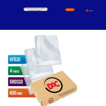
Busque um Produto, ex.: Arquivo,
4000-1517
cardernos, canetas
Login