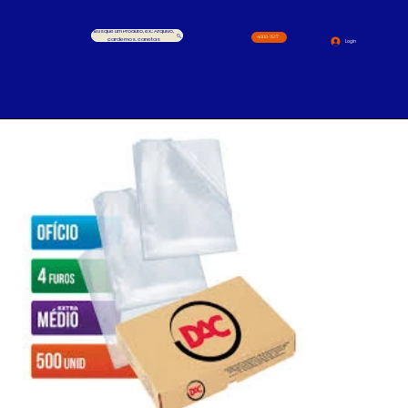
Busque um Produto, ex.: Arquivo,
4000-1517
cardernos, canetas
Login