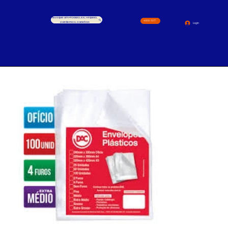
Busque um Produto, ex.: Arquivo,
4000-1517
cardernos, canetas
Login