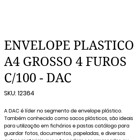
ENVELOPE PLASTICO
A4 GROSSO 4 FUROS
C/100 - DAC
SKU
SKU:
12364
12364
A DAC é líder no segmento de envelope plástico.
Também conhecido como sacos plásticos, são ideais
para utilização em fichários e pastas catálogo para
guardar fotos, documentos, papeladas, e diversos