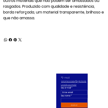
outros materiais que não podem ser amassados ou
rasgados. Produzido com qualidade e resistência,
borda reforçada, um material transparente, brilhoso e
que não amassa.
*E-mail 
promocoes@globals
upply.com.br
Seu e-mail
*
Seu nome *
Assinar