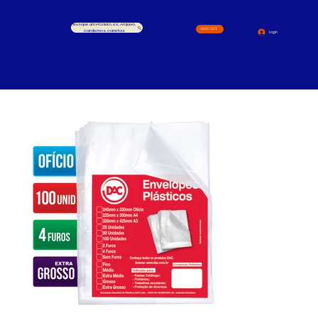
Busque um Produto, ex.: Arquivo,
4000-1517
cardernos, canetas
Login